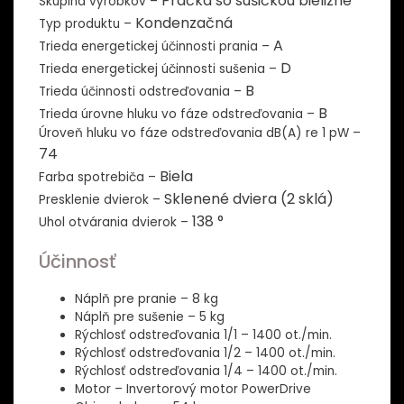
Pračka so sušičkou bielizne
Skupina výrobkov –
Kondenzačná
Typ produktu –
A
Trieda energetickej účinnosti prania –
D
Trieda energetickej účinnosti sušenia –
B
Trieda účinnosti odstreďovania –
B
Trieda úrovne hluku vo fáze odstreďovania –
Úroveň hluku vo fáze odstreďovania dB(A) re 1 pW –
74
Biela
Farba spotrebiča –
Sklenené dviera (2 sklá)
Presklenie dvierok –
138 °
Uhol otvárania dvierok –
Účinnosť
Náplň pre pranie – 8 kg
Náplň pre sušenie – 5 kg
Rýchlosť odstreďovania 1/1 – 1400 ot./min.
Rýchlosť odstreďovania 1/2 – 1400 ot./min.
Rýchlosť odstreďovania 1/4 – 1400 ot./min.
Motor – Invertorový motor PowerDrive