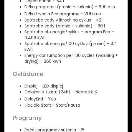
Objem bubna – 54 l
Dĺžka programu (pranie + sušenie) – 690 min
206 min
Dĺžka trvania Eco programu –
Spotreba vody v litroch na cyklus – 42 l
Spotreba vody (pranie + sušenie) – 80 l
Spotreba el. energie/cyklus – program Eco –
0.496 kWh
Spotreba el. energie/100 cyklov (pranie) – 47
kWh
Energy consumption per 100 cycles (washing +
drying) – 266 kWh
Ovládanie
Displej – LED displej
Odloženie štartu (24h) – Nepretržitý
Yes
DelayEnd –
Tlačidlo Štart – Štart/Pauza
Programy
Počet programov sušenia – 15