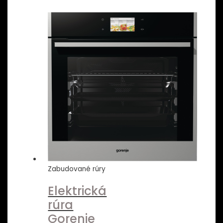
Zabudované rúry
Elektrická
rúra
Gorenje