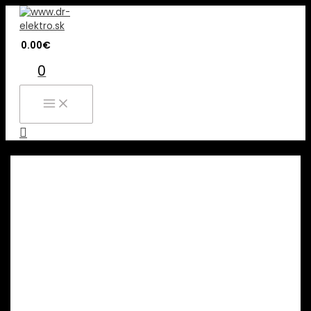
Preskočiť
na
obsah
0.00
€
0
MAIN
MENU
Hľadať