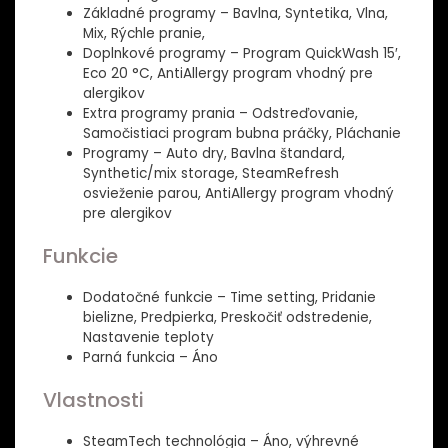
Základné programy – Bavlna, Syntetika, Vlna,
Mix, Rýchle pranie,
Doplnkové programy – Program QuickWash 15′,
Eco 20 °C, AntiAllergy program vhodný pre
alergikov
Extra programy prania – Odstreďovanie,
Samočistiaci program bubna práčky, Pláchanie
Programy – Auto dry, Bavlna štandard,
Synthetic/mix storage, SteamRefresh
osvieženie parou, AntiAllergy program vhodný
pre alergikov
Funkcie
Dodatočné funkcie – Time setting, Pridanie
bielizne, Predpierka, Preskočiť odstredenie,
Nastavenie teploty
Parná funkcia – Áno
Vlastnosti
SteamTech technológia – Áno, výhrevné