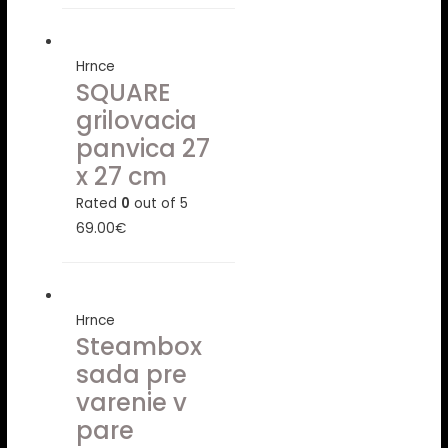
Hrnce
SQUARE
grilovacia
panvica 27
x 27 cm
Rated
0
out of 5
69.00
€
Hrnce
Steambox
sada pre
varenie v
pare