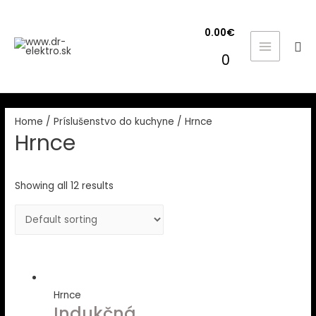
0.00
€
Hľa
MAIN
0
MENU
Home
/
Príslušenstvo do kuchyne
/ Hrnce
Hrnce
Showing all 12 results
Hrnce
Indukčná