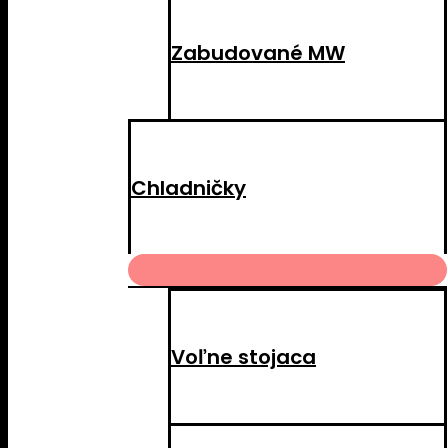
Zabudované MW
Chladničky
MENU
TOGGLE
Voľne stojaca