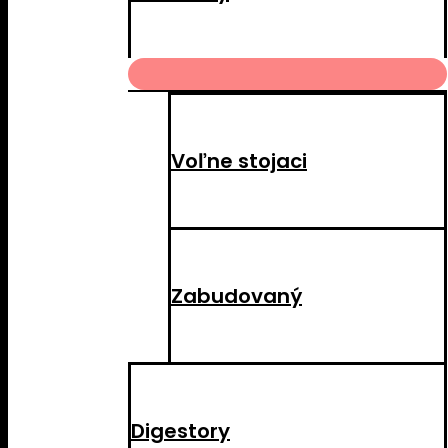
MENU
TOGGLE
Voľne stojaci
Zabudovaný
Digestory