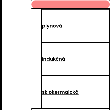
MENU
TOGGLE
plynová
indukčná
sklokermaická