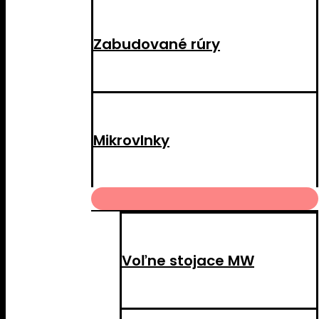
Zabudované rúry
Mikrovlnky
MENU
TOGGLE
Voľne stojace MW