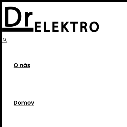
Preskočiť
na
obsah
Hľadať
O nás
Domov