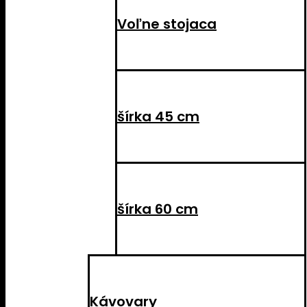
Voľne stojaca
šírka 45 cm
šírka 60 cm
Kávovary