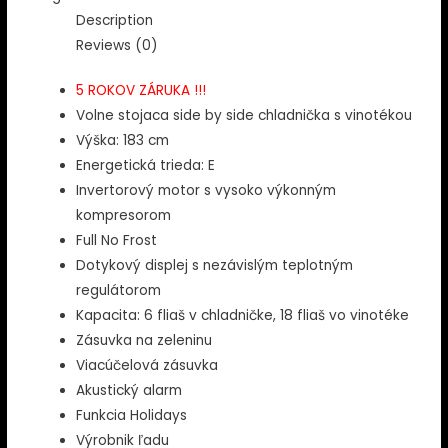
50
Description
Voľne
Reviews (0)
stojaca
side
5 ROKOV ZÁRUKA !!!
by
Volne stojaca side by side chladnička s vinotékou
side
Výška: 183 cm
chladnička
Energetická trieda: E
s
Invertorový motor s vysoko výkonným
vinotékou
kompresorom
quantity
Full No Frost
Dotykový displej s nezávislým teplotným
regulátorom
Kapacita: 6 fliaš v chladničke, 18 fliaš vo vinotéke
Zásuvka na zeleninu
Viacúčelová zásuvka
Akustický alarm
Funkcia Holidays
Výrobnik ľadu