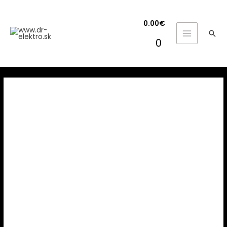
0.00
€
Hľa
MAIN
0
MENU