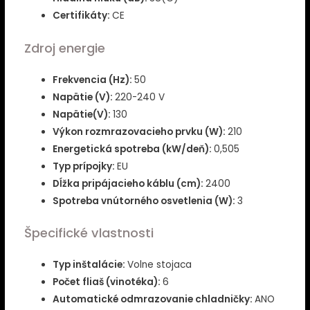
Certifikáty:
CE
Zdroj energie
Frekvencia (Hz):
50
Napätie (V):
220-240 V
Napätie(V):
130
Výkon rozmrazovacieho prvku (W):
210
Energetická spotreba (kW/deň):
0,505
Typ prípojky:
EU
Dĺžka pripájacieho káblu (cm):
2400
Spotreba vnútorného osvetlenia (W):
3
Špecifické vlastnosti
Typ inštalácie:
Volne stojaca
Počet fliaš (vinotéka):
6
Automatické odmrazovanie chladničky:
ANO