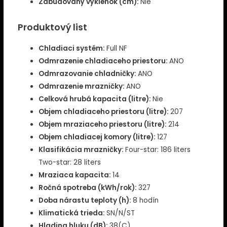
Zabudovaný výklenok (cm):
Nie
Produktový list
Chladiaci systém:
Full NF
Odmrazenie chladiaceho priestoru:
ANO
Odmrazovanie chladničky:
ANO
Odmrazenie mrazničky:
ANO
Celková hrubá kapacita (litre):
Nie
Objem chladiaceho priestoru (litre):
207
Objem mraziaceho priestoru (litre):
214
Objem chladiacej komory (litre):
127
Klasifikácia mrazničky:
Four-star: 186 liters
Two-star: 28 liters
Mraziaca kapacita:
14
Ročná spotreba (kWh/rok):
327
Doba nárastu teploty (h):
8 hodín
Klimatická trieda:
SN/N/ST
Hladina hluku (dB):
38(C)