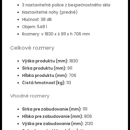
3 nastaviteľné police z bezpečnostného skla
Nastaviteľné nohy (predné)
Hlučnosť: 38 dB
Objem: 548 l
Rozmery: v 1830 x š 911 x h 706 mm
Celkové rozmery
Výška produktu (mm):
1830
Šírka produktu (mm):
911
Hĺbka produktu (mm):
706
Čistá hmotnosť (kg):
113
Vhodné rozmery
Šírka pre zabudovanie (mm):
1111
Hĺbka pre zabudovanie (mm):
806
Výška pre zabudovanie (mm):
2130