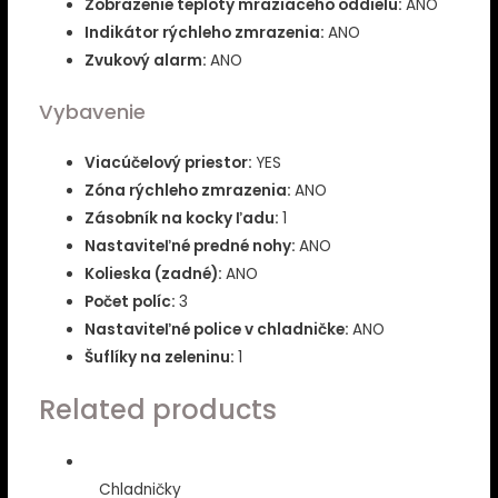
Zobrazenie teploty mraziaceho oddielu:
ANO
Indikátor rýchleho zmrazenia:
ANO
Zvukový alarm:
ANO
Vybavenie
Viacúčelový priestor:
YES
Zóna rýchleho zmrazenia:
ANO
Zásobník na kocky ľadu:
1
Nastaviteľné predné nohy:
ANO
Kolieska (zadné):
ANO
Počet políc:
3
Nastaviteľné police v chladničke:
ANO
Šuflíky na zeleninu:
1
Related products
Chladničky