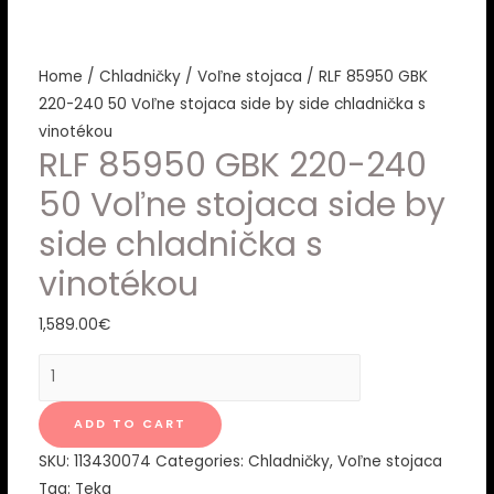
Home
/
Chladničky
/
Voľne stojaca
/ RLF 85950 GBK
220-240 50 Voľne stojaca side by side chladnička s
vinotékou
RLF 85950 GBK 220-240
50 Voľne stojaca side by
side chladnička s
vinotékou
1,589.00
€
RLF
85950
GBK
ADD TO CART
220-
SKU:
113430074
Categories:
Chladničky
,
Voľne stojaca
240
Tag:
Teka