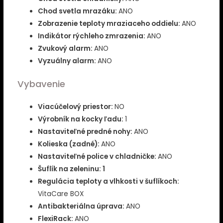
Chod svetla mrazáku:
ANO
Zobrazenie teploty mraziaceho oddielu:
ANO
Indikátor rýchleho zmrazenia:
ANO
Zvukový alarm:
ANO
Vyzuálny alarm:
ANO
Vybavenie
Viacúčelový priestor:
NO
Výrobník na kocky ľadu:
1
Nastaviteľné predné nohy:
ANO
Kolieska (zadné):
ANO
Nastaviteľné police v chladničke:
ANO
Šuflík na zeleninu: 1
Regulácia teploty a vlhkosti v šuflíkoch:
VitaCare BOX
Antibakteriálna úprava:
ANO
FlexiRack:
ANO