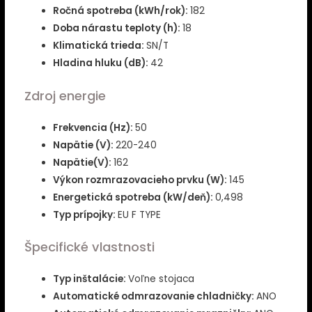
Ročná spotreba (kWh/rok):
182
Doba nárastu teploty (h):
18
Klimatická trieda:
SN/T
Hladina hluku (dB):
42
Zdroj energie
Frekvencia (Hz):
50
Napätie (V):
220-240
Napätie(V):
162
Výkon rozmrazovacieho prvku (W):
145
Energetická spotreba (kW/deň):
0,498
Typ prípojky:
EU F TYPE
Špecifické vlastnosti
Typ inštalácie:
Voľne stojaca
Automatické odmrazovanie chladničky:
ANO