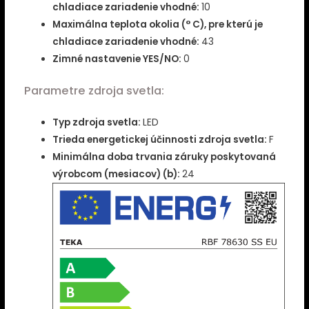
chladiace zariadenie vhodné:
10
Maximálna teplota okolia (° C), pre kterú je
chladiace zariadenie vhodné:
43
Zimné nastavenie YES/NO:
0
Parametre zdroja svetla:
Typ zdroja svetla:
LED
Trieda energetickej účinnosti zdroja svetla:
F
Minimálna doba trvania záruky poskytovaná
výrobcom (mesiacov) (b):
24