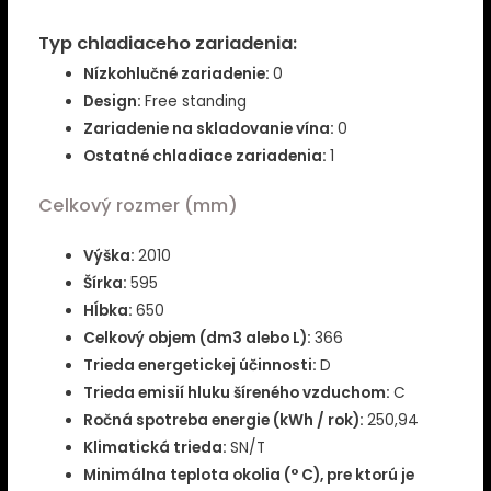
Typ chladiaceho zariadenia:
Nízkohlučné zariadenie:
0
Design:
Free standing
Zariadenie na skladovanie vína:
0
Ostatné chladiace zariadenia:
1
Celkový rozmer (mm)
Výška:
2010
Šírka:
595
Hĺbka:
650
Celkový objem (dm3 alebo L):
366
Trieda energetickej účinnosti:
D
Trieda emisií hluku šíreného vzduchom:
C
Ročná spotreba energie (kWh / rok):
250,94
Klimatická trieda:
SN/T
Minimálna teplota okolia (° C), pre ktorú je