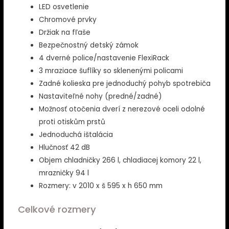
LED osvetlenie
Chromové prvky
Držiak na fľaše
Bezpečnostný detský zámok
4 dverné police/nastavenie FlexiRack
3 mraziace šuflíky so sklenenými policami
Zadné kolieska pre jednoduchý pohyb spotrebiča
Nastaviteľné nohy (predné/zadné)
Možnosť otočenia dverí z nerezové oceli odolné
proti otiskům prstů
Jednoduchá ištalácia
Hlučnosť 42 dB
Objem chladničky 266 l, chladiacej komory 22 l,
mrazničky 94 l
Rozmery: v 2010 x š 595 x h 650 mm
Celkové rozmery