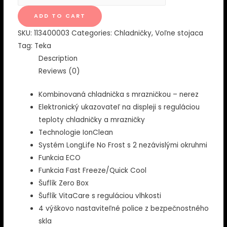
78630
X
ADD TO CART
EU
SKU:
113400003
Categories:
Chladničky
,
Voľne stojaca
Kombinovaná
Tag:
Teka
chladnička
Description
s
Reviews (0)
mrazničkou
-
Kombinovaná chladnička s mrazničkou – nerez
nerez
Elektronický ukazovateľ na displeji s reguláciou
quantity
teploty chladničky a mrazničky
Technologie IonClean
Systém LongLife No Frost s 2 nezávislými okruhmi
Funkcia ECO
Funkcia Fast Freeze/Quick Cool
Šuflík Zero Box
Šuflík VitaCare s reguláciou vlhkosti
4 výškovo nastaviteľné police z bezpečnostného
skla