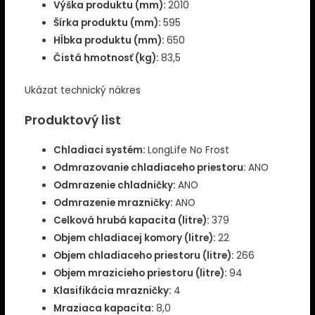
Výška produktu (mm):
2010
Šírka produktu (mm):
595
Hĺbka produktu (mm):
650
Čistá hmotnosť (kg):
83,5
Ukázat technický nákres
Produktový list
Chladiaci systém:
LongLife No Frost
Odmrazovanie chladiaceho priestoru:
ANO
Odmrazenie chladničky:
ANO
Odmrazenie mrazničky:
ANO
Celková hrubá kapacita (litre):
379
Objem chladiacej komory (litre):
22
Objem chladiaceho priestoru (litre):
266
Objem mrazicieho priestoru (litre):
94
Klasifikácia mrazničky:
4
Mraziaca kapacita:
8,0