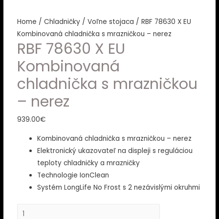
Home
/
Chladničky
/
Voľne stojaca
/ RBF 78630 X EU
Kombinovaná chladnička s mrazničkou – nerez
RBF 78630 X EU
Kombinovaná
chladnička s mrazničkou
– nerez
939.00
€
Kombinovaná chladnička s mrazničkou – nerez
Elektronický ukazovateľ na displeji s reguláciou
teploty chladničky a mrazničky
Technologie IonClean
Systém LongLife No Frost s 2 nezávislými okruhmi
RBF