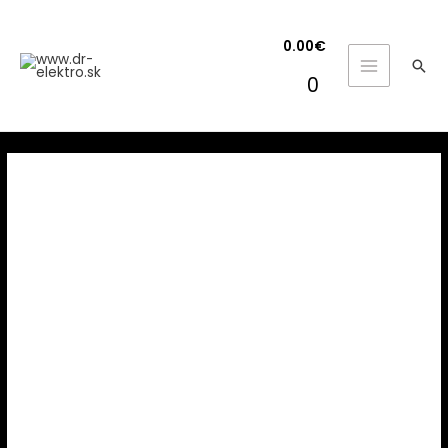
0.00
€
Hľa
MAIN
0
MENU