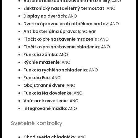
Automatické odmrazovanie mrazničky:
ANO
Elektronický nastaviteľný termostat:
ANO
Display na dverách:
ANO
Dvere s úpravou proti otlačkom prstov:
ANO
Antibakteriálna úprava:
IonClean
Tlačítko pre nastavenie mrazenia:
ANO
Tlačítko pre nastavenie chladenia:
ANO
Funkcia zámku:
ANO
Rýchle mrazenie:
ANO
Funkcia rychlého schladenia:
ANO
Funkcia Eco:
ANO
Obojstranné dvere:
ANO
Funkcia Na dovolenke:
ANO
Vnútorné osvetlenie:
ANO
Integrované madlo:
ANO
Svetelné kontrolky
Chod svetla chladničky:
ANO