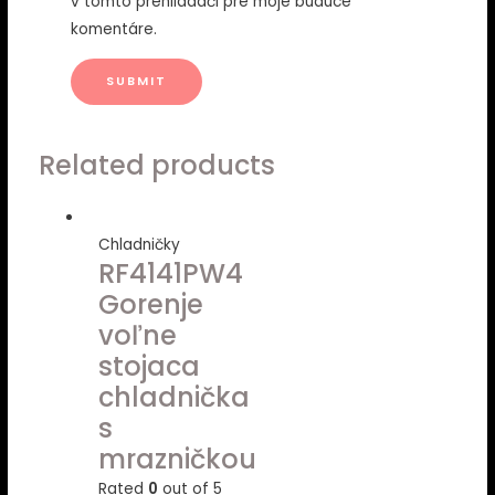
v tomto prehliadači pre moje budúce
komentáre.
Related products
Chladničky
RF4141PW4
Gorenje
voľne
stojaca
chladnička
s
mrazničkou
Rated
0
out of 5