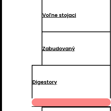
Voľne stojaci
Zabudovaný
Digestory
MENU
TOGGLE