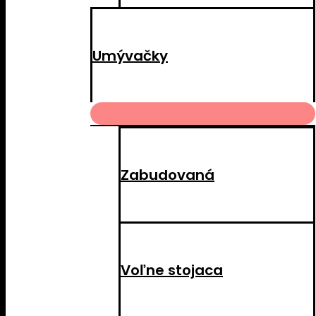
Umývačky
MENU
TOGGLE
Zabudovaná
Voľne stojaca