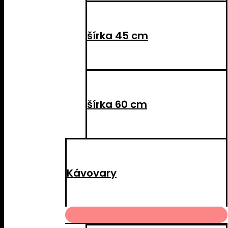
šírka 45 cm
šírka 60 cm
Kávovary
MENU
TOGGLE