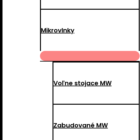
Mikrovlnky
MENU
TOGGLE
Voľne stojace MW
Zabudované MW