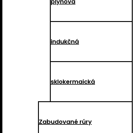
plynová
indukčná
sklokermaická
Zabudované rúry