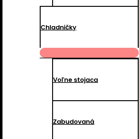
Chladničky
MENU
TOGGLE
Voľne stojaca
Zabudovaná