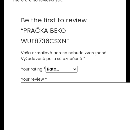
There are no reviews yet.
Be the first to review
“PRAČKA BEKO
WUE8736CSXN”
Vaša e-mailová adresa nebude zverejnená.
Vyžadované polia sú označené
*
Your rating
*
Your review
*