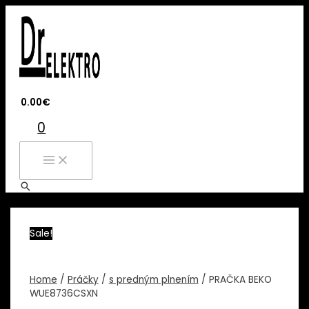
Preskočiť
na
obsah
0.00
€
0
MAIN
MENU
Hľadať
Sale!
Home
/
Práčky
/
s predným plnením
/ PRAČKA BEKO
WUE8736CSXN