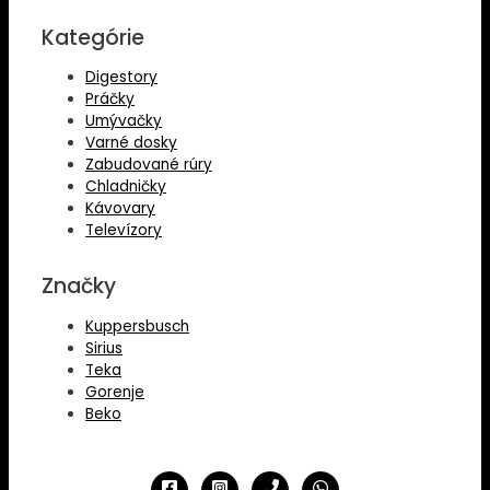
Kategórie
Digestory
Práčky
Umývačky
Varné dosky
Zabudované rúry
Chladničky
Kávovary
Televízory
Značky
Kuppersbusch
Sirius
Teka
Gorenje
Beko