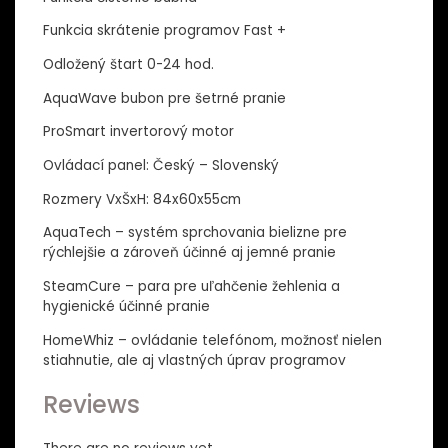
Funkcia skrátenie programov Fast +
Odložený štart 0-24 hod.
AquaWave bubon pre šetrné pranie
ProSmart invertorový motor
Ovládací panel: Český – Slovenský
Rozmery VxŠxH: 84x60x55cm
AquaTech – systém sprchovania bielizne pre
rýchlejšie a zároveň účinné aj jemné pranie
SteamCure – para pre uľahčenie žehlenia a
hygienické účinné pranie
HomeWhiz – ovládanie telefónom, možnosť nielen
stiahnutie, ale aj vlastných úprav programov
Reviews