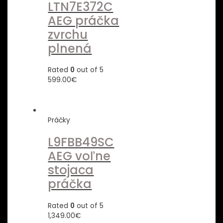
LTN7E372C
AEG práčka
zvrchu
plnená
Rated
0
out of 5
599.00
€
Práčky
L9FBB49SC
AEG voľne
stojaca
práčka
Rated
0
out of 5
1,349.00
€