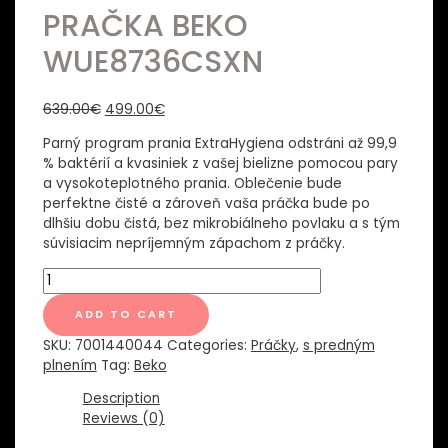
PRAČKA BEKO
WUE8736CSXN
639.00
€
499.00
€
Parný program prania ExtraHygiena odstráni až 99,9
% baktérií a kvasiniek z vašej bielizne pomocou pary
a vysokoteplotného prania. Oblečenie bude
perfektne čisté a zároveň vaša práčka bude po
dlhšiu dobu čistá, bez mikrobiálneho povlaku a s tým
súvisiacim nepríjemným zápachom z práčky.
PRAČKA
BEKO
WUE8736CSXN
ADD TO CART
quantity
SKU:
7001440044
Categories:
Práčky
,
s predným
plnením
Tag:
Beko
Description
Reviews (0)