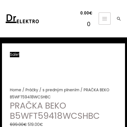
0.00
€
Hľa
MAIN
0
MENU
Sale!
Home
/
Práčky
/
s predným plnením
/ PRAČKA BEKO
B5WFT59418WCSHBC
PRAČKA BEKO
B5WFT59418WCSHBC
699.00
€
519.00
€