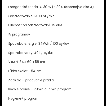
Energetická trieda: A-30 % (o 30% úspornejšia ako A)
Odstreďovanie: 1400 ot./min
Hlučnosť pri odstreďovaní: 75 dBA
15 programov
Spotreba energie: 34kWh / 100 cyklov
Spotreba vody: 40 l / cyklus
VxŠxH: 84,x 60 x 58 cm
Hĺbka skeletu: 54 cm
AddXtra – pridávanie prádla
Rýchle pranie – 28min a 14min program
Hygiene+ program