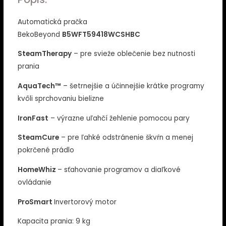
Automatická pračka
BekoBeyond
B5WFT59418WCSHBC
SteamTherapy
– pre svieže oblečenie bez nutnosti
prania
AquaTech™
– šetrnejšie a účinnejšie krátke programy
kvôli sprchovaniu bielizne
IronFast
– výrazne uľahčí žehlenie pomocou pary
SteamCure
– pre ľahké odstránenie škvŕn a menej
pokrčené prádlo
HomeWhiz
– sťahovanie programov a diaľkové
ovládanie
ProSmart
Invertorový motor
Kapacita prania: 9 kg