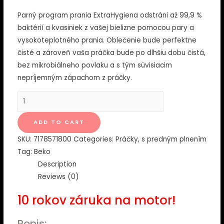
Parný program prania ExtraHygiena odstráni až 99,9 %
baktérií a kvasiniek z vašej bielizne pomocou pary a
vysokoteplotného prania. Oblečenie bude perfektne
čisté a zároveň vaša práčka bude po dlhšiu dobu čistá,
bez mikrobiálneho povlaku a s tým súvisiacim
nepríjemným zápachom z práčky.
PRAČKA
BEKO
B5WFT59418WCSHBC
ADD TO CART
quantity
SKU:
7178571800
Categories:
Práčky
,
s predným plnením
Tag:
Beko
Description
Reviews (0)
10 rokov záruka na motor!
Popis: