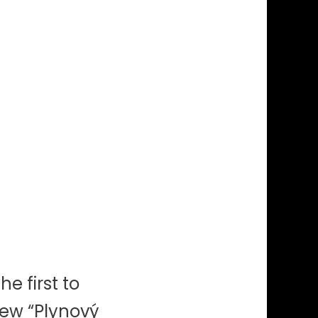
he first to
iew “Plynový