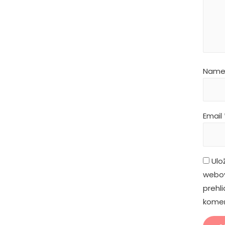
Nam
Email
Ulo
webov
prehl
komen