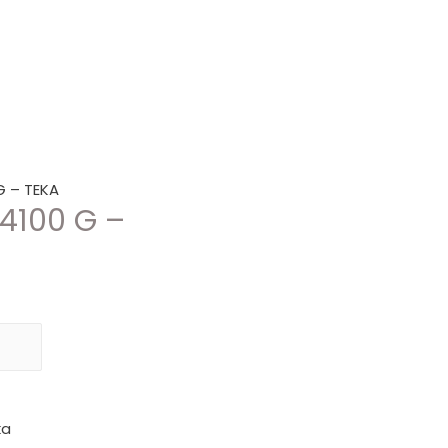
G – TEKA
 4100 G –
ka