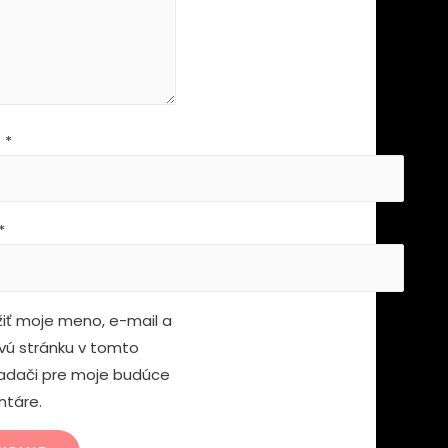
e
*
*
žiť moje meno, e-mail a
ú stránku v tomto
iadači pre moje budúce
táre.