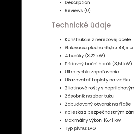
Description
G
Reviews (0)
-
TEKA
Technické údaje
quantity
Konštrukcie z nerezovej ocele
Grilovacia plocha 65,5 x 44,5 
4 horáky (3,22 kW)
Prídavný boční horák (3,51 kW)
Ultra rýchle zapaľovanie
Ukazovateľ teploty na viečku
2 liatinové rošty s nepriliehav
Zásobník na zber tuku
Zabudovaný otvarak na fľaše
Kolieska z bezpečnostným z
Maximálny výkon: 16,41 kW
Typ plynu: LPG