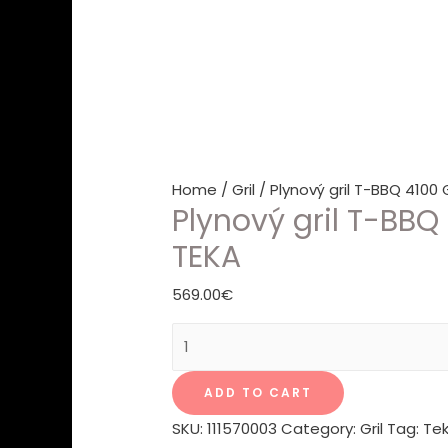
Home
/
Gril
/ Plynový gril T-BBQ 4100 
Plynový gril T-BBQ
TEKA
569.00
€
Plynový
gril
T-
ADD TO CART
BBQ
SKU:
111570003
Category:
Gril
Tag:
Te
4100