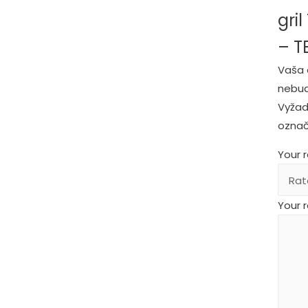
gri
– T
Vaša 
nebud
Vyžad
ozna
Your 
Your 