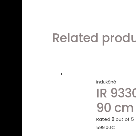
Related prod
indukčná
IR 933
90 cm
Rated
0
out of 5
599.00
€