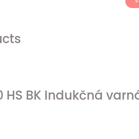
ucts
0 HS BK Indukčná varn