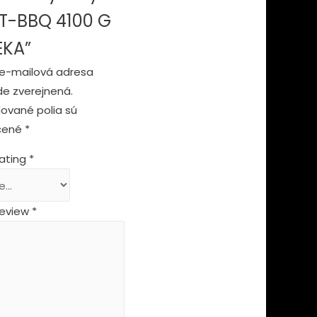
l T-BBQ 4100 G
EKA”
e-mailová adresa
e zverejnená.
ované polia sú
čené
*
rating
*
review
*