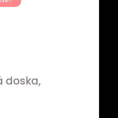
á doska,