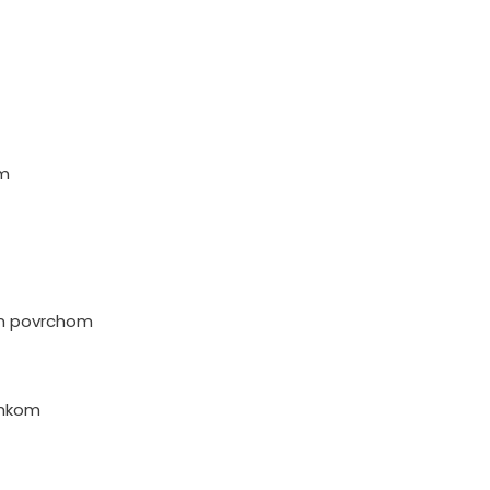
cm
ým povrchom
ámkom