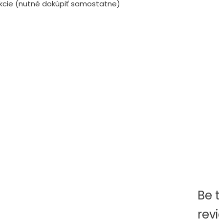
ukcie (nutné dokúpiť samostatne)
Be t
rev