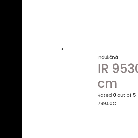
indukčná
IR 953
cm
Rated
0
out of 5
799.00
€