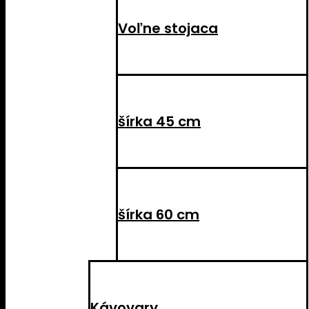
Voľne stojaca
šírka 45 cm
šírka 60 cm
Kávovary