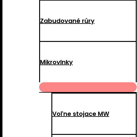
Zabudované rúry
Mikrovlnky
MENU
TOGGLE
Voľne stojace MW