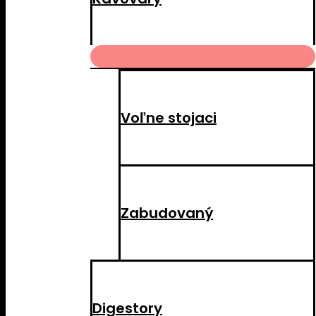
MENU
TOGGLE
Voľne stojaci
Zabudovaný
Digestory