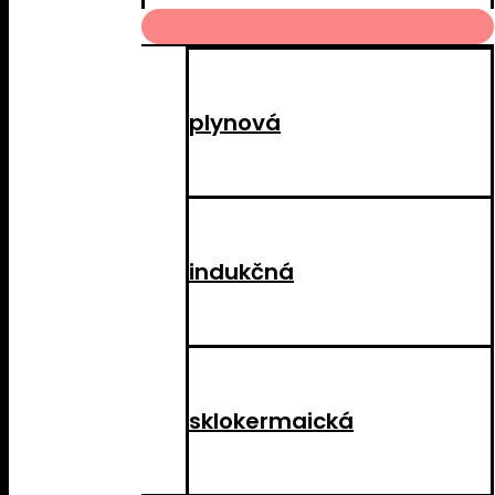
MENU
TOGGLE
plynová
indukčná
sklokermaická