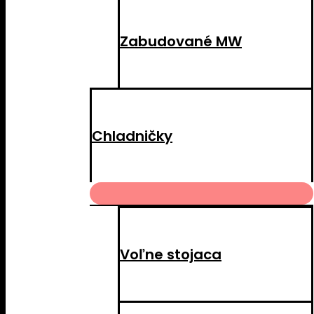
Zabudované MW
Chladničky
MENU
TOGGLE
Voľne stojaca