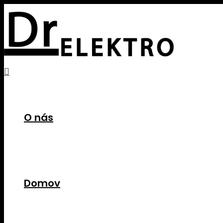
Preskočiť
na
obsah
Hľadať
O nás
Domov