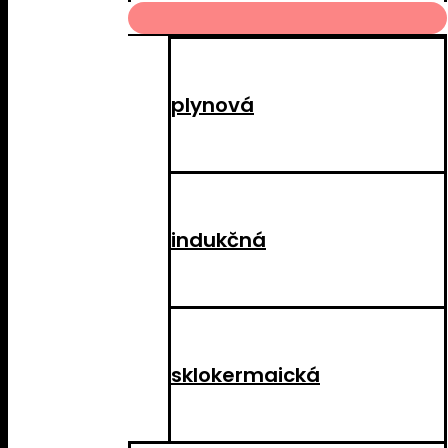
MENU
TOGGLE
plynová
indukčná
sklokermaická