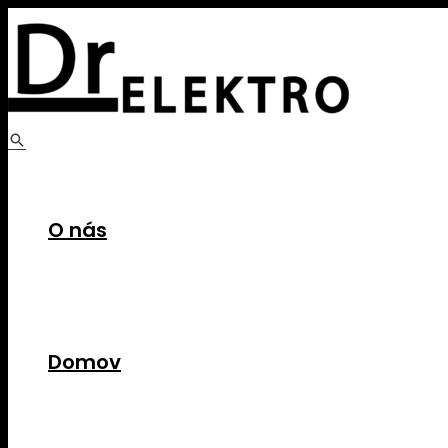
Preskočiť
na
obsah
Hľadať
O nás
Domov