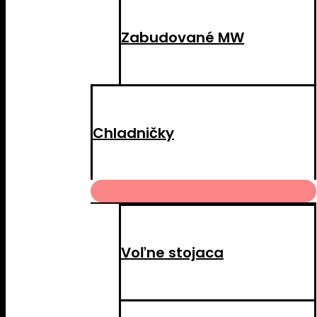
Zabudované MW
Chladničky
MENU
TOGGLE
Voľne stojaca