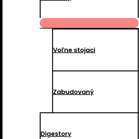
MENU
TOGGLE
Voľne stojaci
Zabudovaný
Digestory