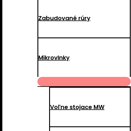
Zabudované rúry
Mikrovlnky
MENU
TOGGLE
Voľne stojace MW