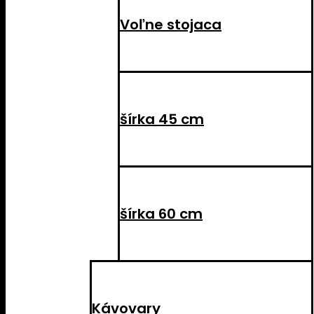
Voľne stojaca
šírka 45 cm
šírka 60 cm
Kávovary