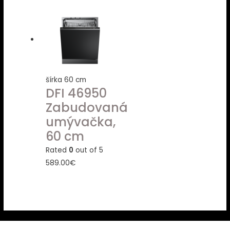
šírka 60 cm
DFI 46950
Zabudovaná
umývačka,
60 cm
Rated
0
out of 5
589.00
€