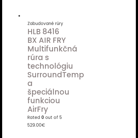
Zabudované rúry
HLB 8416
BX AIR FRY
Multifunkčná
rúra s
technológiu
SurroundTemp
a
špeciálnou
funkciou
AirFry
Rated
0
out of 5
529.00
€