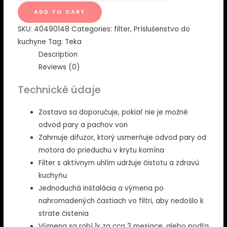
pre
ADD TO CART
recirkuláciu
SKU:
40490148
Categories:
filter
,
Príslušenstvo do
cez
kuchyne
Tag:
Teka
uhlíkové
Description
filtre
Reviews (0)
CC
-
Technické údaje
TEKA
quantity
Zostava sa doporučuje, pokiaľ nie je možné
odvod pary a pachov von
Zahrnuje difuzor, ktorý usmerňuje odvod pary od
motora do prieduchu v krytu komína
Filter s aktívnym uhlím udržuje čistotu a zdravú
kuchyňu
Jednoduchá inštalácia a výmena po
nahromadených častiach vo filtri, aby nedošlo k
strate čistenia
Výmena sa robí 1x za cca 3 mesiace, alebo podľa