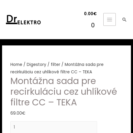
0.00
€
Hľa
MAIN
0
MENU
Home
/
Digestory
/
filter
/ Montážna sada pre
recirkuláciu cez uhlíkové filtre CC – TEKA
Montážna sada pre
recirkuláciu cez uhlíkové
filtre CC – TEKA
69.00
€
Montážna
sada