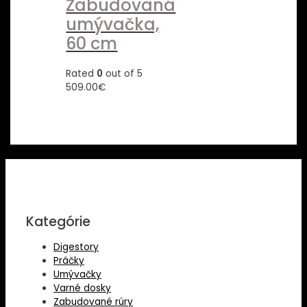
Zabudovaná
umývačka,
60 cm
Rated
0
out of 5
509.00
€
Kategórie
Digestory
Práčky
Umývačky
Varné dosky
Zabudované rúry