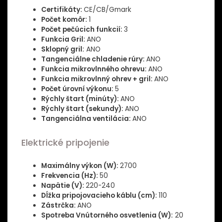
Certifikáty:
CE/CB/Gmark
Počet komôr:
1
Počet pečúcich funkcií:
3
Funkcia Gril:
ANO
Sklopný gril:
ANO
Tangenciálne chladenie rúry:
ANO
Funkcia mikrovlnného ohrevu:
ANO
Funkcia mikrovlnný ohrev + gril:
ANO
Počet úrovní výkonu:
5
Rýchly štart (minúty):
ANO
Rýchly štart (sekundy):
ANO
Tangenciálna ventilácia:
ANO
Elektrické pripojenie
Maximálny výkon (W):
2700
Frekvencia (Hz):
50
Napätie (V):
220-240
Dĺžka pripojovacieho káblu (cm):
110
Zástrčka:
ANO
Spotreba Vnútorného osvetlenia (W):
20