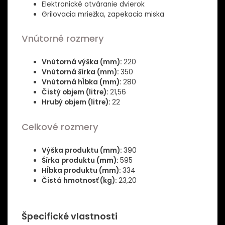
Elektronické otváranie dvierok
Grilovacia mriežka, zapekacia miska
Vnútorné rozmery
Vnútorná výška (mm):
220
Vnútorná šírka (mm):
350
Vnútorná hĺbka (mm):
280
Čistý objem (litre):
21,56
Hrubý objem (litre):
22
Celkové rozmery
Výška produktu (mm):
390
Šírka produktu (mm):
595
Hĺbka produktu (mm):
334
Čistá hmotnosť (kg):
23,20
Špecifické vlastnosti