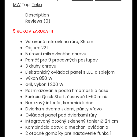
BZ
MW
Tag:
Teka
Zabudovaná
mikrovlnná
Description
rúra
Reviews (0)
39cm
5 ROKOV ZÁRUKA !!!
quantity
Vstavaná mikrovlnná rúra, 39 cm
Objem: 22 l
5 úrovní mikrovlnného ohrevu
Pamäť pre 9 pracovných postupov
3 druhy ohrevu
Elektronický ovládací panel s LED displejom
Výkon 850 W
Gril, výkon 1 200 W
Rozmrazovanie podľa hmotnosti a času
Funkcia Quick Start, časovač 0-90 minút
Nerezový interiér, keramické dno
Dvierka s dvoma sklami, pánty vľavo
Ovládací panel pod dvierkami rúry
Integrovaný otočný sklenený tanier Ø 24 cm
Kombinácia dotyk. a mechan. ovládania
2 otočné gombíky pre nastavenie funkcií