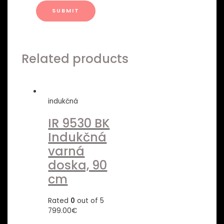
Related products
indukčná
IR 9530 BK
Indukčná
varná
doska, 90
cm
Rated
0
out of 5
799.00
€