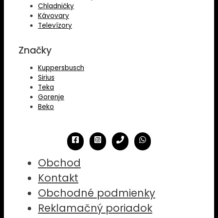
Chladničky
Kávovary
Televízory
Značky
Kuppersbusch
Sirius
Teka
Gorenje
Beko
Obchod
Kontakt
Obchodné podmienky
Reklamačný poriadok