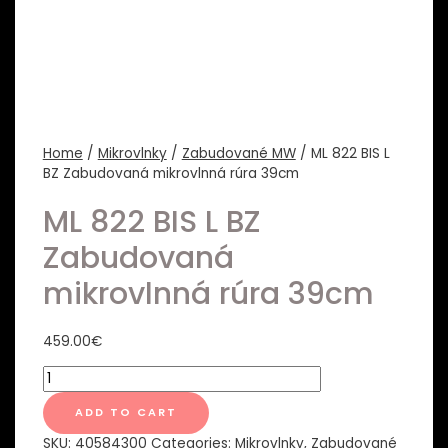
Home
/
Mikrovlnky
/
Zabudované MW
/ ML 822 BIS L
BZ Zabudovaná mikrovlnná rúra 39cm
ML 822 BIS L BZ
Zabudovaná
mikrovlnná rúra 39cm
459.00
€
ML
822
BIS
ADD TO CART
L
SKU:
40584300
Categories:
Mikrovlnky
,
Zabudované