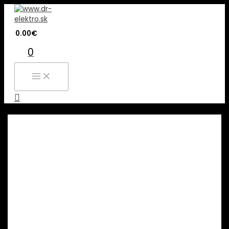
Preskočiť
na
obsah
0.00
€
0
MAIN
MENU
Hľadať