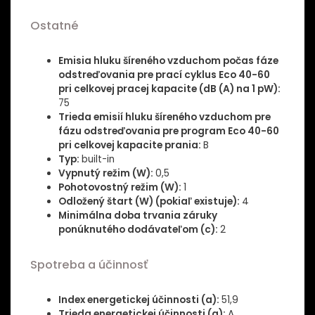
Ostatné
Emisia hluku šíreného vzduchom počas fáze
odstreďovania pre prací cyklus Eco 40-60
pri celkovej pracej kapacite (dB (A) na 1 pW):
75
Trieda emisií hluku šíreného vzduchom pre
fázu odstreďovania pre program Eco 40-60
pri celkovej kapacite prania:
B
Typ:
built-in
Vypnutý režim (W):
0,5
Pohotovostný režim (W):
1
Odložený štart (W) (pokiaľ existuje):
4
Minimálna doba trvania záruky
ponúknutého dodávateľom (c):
2
Spotreba a účinnosť
Index energetickej účinnosti (a):
51,9
Trieda energetickej účinnosti (a):
A