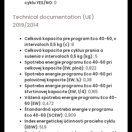
cyklu YES/NO:
0
Technical documentation (UE)
2019/2014
Celková kapacita pre program Eco 40-60, v
intervaloch 0,5 kg (c):
8
Celková kapacita pre cyklus prania a
sušenia v intervaloch 0,5 kg (kg) :
5
Spotreba energie programu Eco 40-60 pri
celkovej kapacite (EW, plná):
0,822
Spotreba energie programu Eco 40-60 pri
polovičnej kapacite (EW, ½):
0,38
Spotreba energie programu Eco 40-60 pri
štvrtinovej kapacite (EW, 1/4):
0,165
Vážená spotreba energie programu Eco 40-
60 (EW):
0,472
Štandardná spotreba energie v programu
Eco 40-60 (SCEW):
0,909
Index energetickej účinnosti pracieho cyklu
(EEIW):
51,9