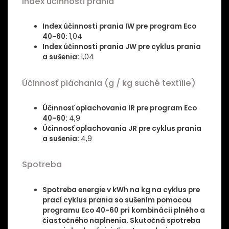
Index účinnosti prania
Index účinnosti prania IW pre program Eco
40-60:
1,04
Index účinnosti prania JW pre cyklus prania
a sušenia:
1,04
Účinnosť pláchania (g / kg suché textílie)
Účinnosť oplachovania IR pre program Eco
40-60:
4,9
Účinnosť oplachovania JR pre cyklus prania
a sušenia:
4,9
Spotreba
Spotreba energie v kWh na kg na cyklus pre
prací cyklus prania so sušením pomocou
programu Eco 40-60 pri kombinácii plného a
čiastočného naplnenia. Skutočná spotreba