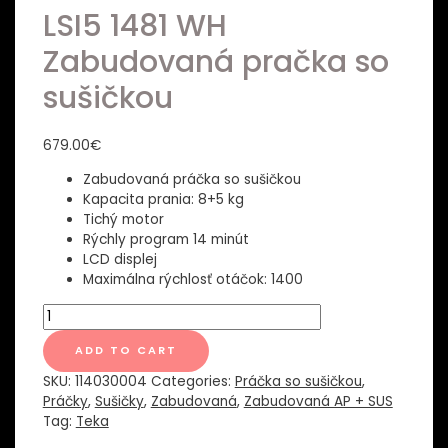
LSI5 1481 WH
Zabudovaná pračka so
sušičkou
679.00
€
Zabudovaná práčka so sušičkou
Kapacita prania: 8+5 kg
Tichý motor
Rýchly program 14 minút
LCD displej
Maximálna rýchlosť otáčok: 1400
LSI5
1481
WH
ADD TO CART
Zabudovaná
SKU:
114030004
Categories:
Práčka so sušičkou
,
pračka
Práčky
,
Sušičky
,
Zabudovaná
,
Zabudovaná AP + SUS
so
Tag:
Teka
sušičkou