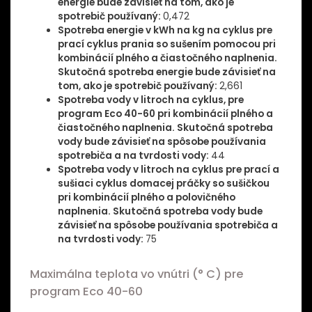
energie bude závisieť na tom, ako je
spotrebič používaný:
0,472
Spotreba energie v kWh na kg na cyklus pre
prací cyklus prania so sušením pomocou pri
kombinácií plného a čiastočného naplnenia.
Skutočná spotreba energie bude závisieť na
tom, ako je spotrebič používaný:
2,661
Spotreba vody v litroch na cyklus, pre
program Eco 40-60 pri kombinácií plného a
čiastočného naplnenia. Skutočná spotreba
vody bude závisieť na spôsobe používania
spotrebiča a na tvrdosti vody:
44
Spotreba vody v litroch na cyklus pre prací a
sušiaci cyklus domacej práčky so sušičkou
pri kombinácií plného a polovičného
naplnenia. Skutočná spotreba vody bude
závisieť na spôsobe používania spotrebiča a
na tvrdosti vody:
75
Maximálna teplota vo vnútri (° C) pre
program Eco 40-60