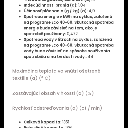
Index účinnosti prania (a):
1,04
Účinnosť pláchania (g / kg) (a):
4,9
Spotreba energie v kWh na cyklus, založená
na programe Eco 40-60. Skutočná spotreba
energie bude závisieť
na tom, ako je
spotrebič používany:
0,472
Spotreba vody v litroch na cyklus, založená
na programe Eco 40-60. Skutočná spotreba
vody bude závisieť na spôsobe používania
spotrebiča a na tvrdosti vody.:
44
Maximálna teplota vo vnútri ošetrené
textílie (a) (° C)
Zostávajúci obsah vlhkosti (a) (%)
Rychlosť odstreďovania (a) (ot / min)
Celková kapacita:
1351
Polovičná kapacita:
1351