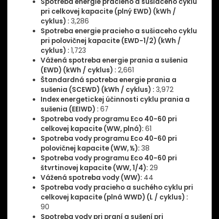
Spotreba energie pracieho a sušiaceho cyklu
pri celkovej kapacite (plný EWD) (kWh /
cyklus) :
3,286
Spotreba energie pracieho a sušiaceho cyklu
pri polovičnej kapacite (EWD-1/2) (kWh /
cyklus) :
1,723
Vážená spotreba energie prania a sušenia
(EWD) (kWh / cyklus) :
2,661
Štandardná spotreba energie prania a
sušenia (SCEWD) (kWh / cyklus) :
3,972
Index energetickej účinnosti cyklu prania a
sušenia (EEIWD) :
67
Spotreba vody programu Eco 40-60 pri
celkovej kapacite (WW, plná):
61
Spotreba vody programu Eco 40-60 pri
polovičnej kapacite (WW, ½):
38
Spotreba vody programu Eco 40-60 pri
štvrtinovej kapacite (WW, 1/4):
29
Vážená spotreba vody (WW):
44
Spotreba vody pracieho a suchého cyklu pri
celkovej kapacite (plná WWD) (L / cyklus) :
90
Spotreba vody pri praní a sušení pri