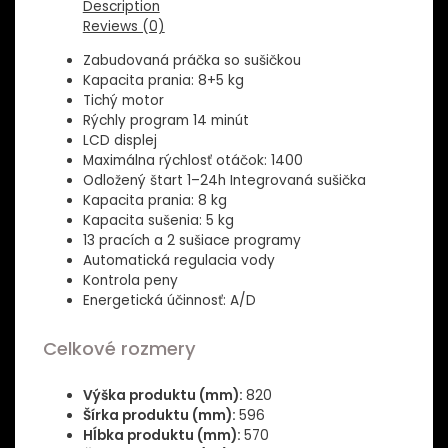
quantity
Description
Reviews (0)
Zabudovaná práčka so sušičkou
Kapacita prania: 8+5 kg
Tichý motor
Rýchly program 14 minút
LCD displej
Maximálna rýchlosť otáčok: 1400
Odložený štart 1–24h Integrovaná sušička
Kapacita prania: 8 kg
Kapacita sušenia: 5 kg
13 pracích a 2 sušiace programy
Automatická regulacia vody
Kontrola peny
Energetická účinnosť: A/D
Celkové rozmery
Výška produktu (mm):
820
Šírka produktu (mm):
596
Hĺbka produktu (mm):
570