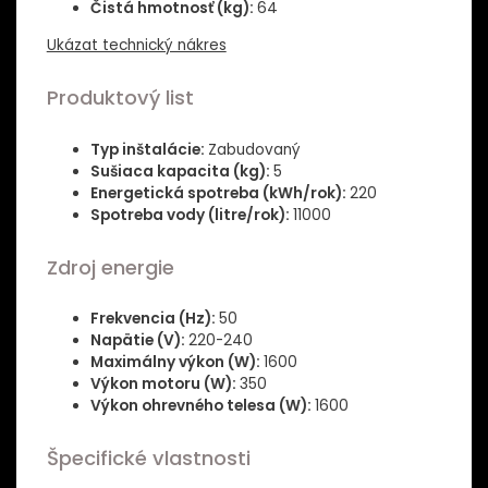
Čistá hmotnosť (kg):
64
Ukázat technický nákres
Produktový list
Typ inštalácie:
Zabudovaný
Sušiaca kapacita (kg):
5
Energetická spotreba (kWh/rok):
220
Spotreba vody (litre/rok):
11000
Zdroj energie
Frekvencia (Hz):
50
Napätie (V):
220-240
Maximálny výkon (W):
1600
Výkon motoru (W):
350
Výkon ohrevného telesa (W):
1600
Špecifické vlastnosti