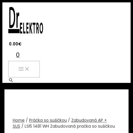
Preskočiť
na
obsah
0.00
€
0
MAIN
MENU
Hľadať
Home
/
Práčka so sušičkou
/
Zabudovaná AP +
SUS
/ LSI5 1481 WH Zabudovaná pračka so sušičkou