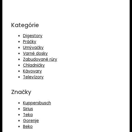
Kategórie
Digestory
Práčky
Umývačky
Varné dosky
Zabudované rúry
Chladničky
Kávovary
Televízory
Značky
Kuppersbusch
Sirius
Teka
Gorenje
Beko