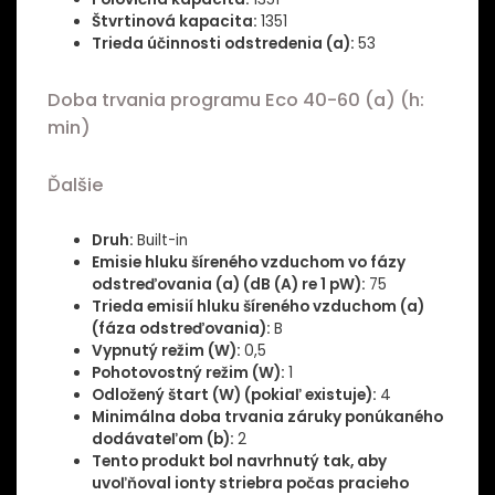
Štvrtinová kapacita:
1351
Trieda účinnosti odstredenia (a):
53
Doba trvania programu Eco 40-60 (a) (h:
min)
Ďalšie
Druh:
Built-in
Emisie hluku šíreného vzduchom vo fázy
odstreďovania (a) (dB (A) re 1 pW):
75
Trieda emisií hluku šíreného vzduchom (a)
(fáza odstreďovania):
B
Vypnutý režim (W):
0,5
Pohotovostný režim (W):
1
Odložený štart (W) (pokiaľ existuje):
4
Minimálna doba trvania záruky ponúkaného
dodávateľom (b):
2
Tento produkt bol navrhnutý tak, aby
uvoľňoval ionty striebra počas pracieho