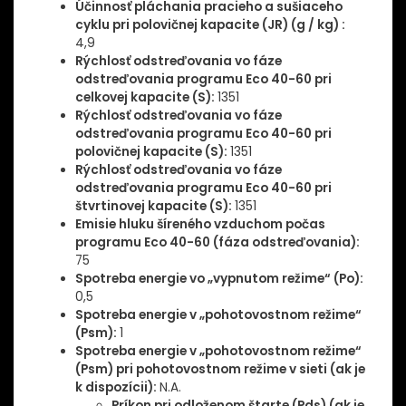
Účinnosť pláchania pracieho a sušiaceho
cyklu pri polovičnej kapacite (JR) (g / kg) :
4,9
Rýchlosť odstreďovania vo fáze
odstreďovania programu Eco 40-60 pri
celkovej kapacite (S):
1351
Rýchlosť odstreďovania vo fáze
odstreďovania programu Eco 40-60 pri
polovičnej kapacite (S):
1351
Rýchlosť odstreďovania vo fáze
odstreďovania programu Eco 40-60 pri
štvrtinovej kapacite (S):
1351
Emisie hluku šíreného vzduchom počas
programu Eco 40-60 (fáza odstreďovania):
75
Spotreba energie vo „vypnutom režime“ (Po):
0,5
Spotreba energie v „pohotovostnom režime“
(Psm):
1
Spotreba energie v „pohotovostnom režime“
(Psm) pri pohotovostnom režime v sieti (ak je
k dispozícii):
N.A.
Príkon pri odloženom štarte (Pds) (ak je