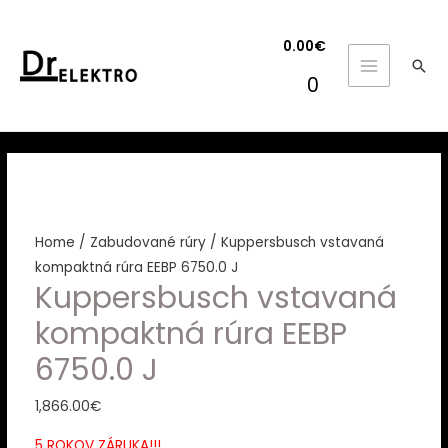
0.00
€
Hľa
MAIN
0
MENU
Home
/
Zabudované rúry
/ Kuppersbusch vstavaná
kompaktná rúra EEBP 6750.0 J
Kuppersbusch vstavaná
kompaktná rúra EEBP
6750.0 J
1,866.00
€
5 ROKOV ZÁRUKA!!!