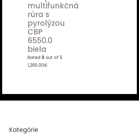
multifunkčná
rúra s
pyrolýzou
CBP
6550.0
biela
Rated
0
out of 5
1,265.00
€
Kategórie