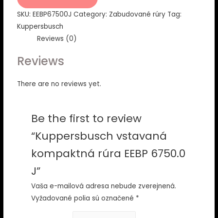
rúra
SKU:
EEBP67500J
Category:
Zabudované rúry
Tag:
EEBP
Kuppersbusch
6750.0
Reviews (0)
J
quantity
Reviews
There are no reviews yet.
Be the first to review
“Kuppersbusch vstavaná
kompaktná rúra EEBP 6750.0
J”
Vaša e-mailová adresa nebude zverejnená.
Vyžadované polia sú označené
*