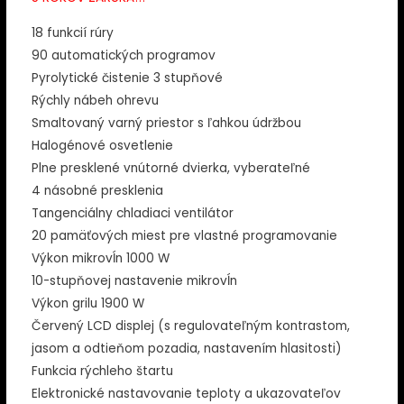
18 funkcií rúry
90 automatických programov
Pyrolytické čistenie 3 stupňové
Rýchly nábeh ohrevu
Smaltovaný varný priestor s ľahkou údržbou
Halogénové osvetlenie
Plne presklené vnútorné dvierka, vyberateľné
4 násobné presklenia
Tangenciálny chladiaci ventilátor
20 pamäťových miest pre vlastné programovanie
Výkon mikrovĺn 1000 W
10-stupňovej nastavenie mikrovĺn
Výkon grilu 1900 W
Červený LCD displej (s regulovateľným kontrastom,
jasom a odtieňom pozadia, nastavením hlasitosti)
Funkcia rýchleho štartu
Elektronické nastavovanie teploty a ukazovateľov