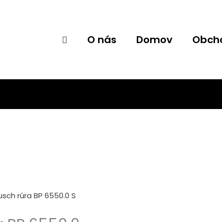
O nás
Domov
Obch
Hľadať
sch rúra BP 6550.0 S