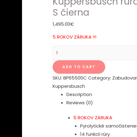
Kuppersbusch rúra
S čierna
1,495.00
€
5 ROKOV ZÁRUKA !!!
Kuppersbusch
rúra
BP
ADD TO CART
6550.0
SKU:
BP65500C
Category:
Zabudovan
S
Kuppersbusch
čierna
Description
quantity
Reviews (0)
5 ROKOV ZÁRUKA
Pyrolytické samočistenie
14 funkcií rúry