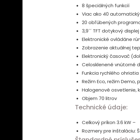
8 špeciálných funkcií
Viac ako 40 automatick
20 obľúbených programo
3,9´´ TFT dotykový displ
Elektronické ovládáne rú
Zobrazenie aktuálnej tep
Elektronický časovač (do
Celosklenené vnútorné dv
Funkcia rychlého ohriatia
Režim Eco, režim Demo, 
Halogenové osvetlenie, k
Objem 70 litrov
Technické údaje:
Celkový príkon 3.6 kW –
Rozmery pre inštaláciu: 
Štandardné prísluše