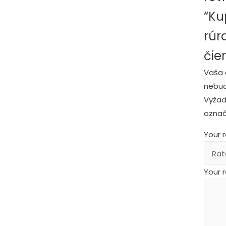
“Ku
rúr
čie
Vaša 
nebud
Vyžad
ozna
Your 
Your 