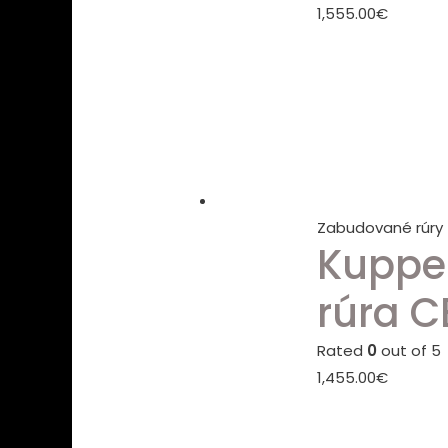
1,555.00
€
Zabudované rúry
Kuppe
rúra C
Rated
0
out of 5
1,455.00
€