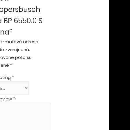
ppersbusch
a BP 6550.0 S
rna”
e-mailová adresa
e zverejnená.
ované polia sú
čené
*
rating
*
review
*