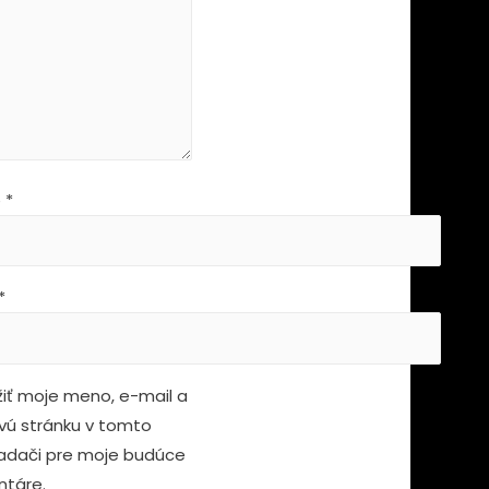
e
*
*
žiť moje meno, e-mail a
ú stránku v tomto
iadači pre moje budúce
táre.