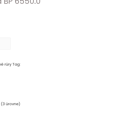
 BP 6550.0
é rúry
Tag:
 (3 úrovne)