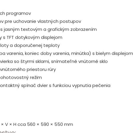
ých programov
v pre uchovanie vlastných postupov
ej s jasným textovým a grafickým zobrazením
ry s TFT dotykovým displejom
loty a doporučenej teploty
ba varenia, koniec doby varenia, minútka) s bielym displejo
ierka so štyrmi sklami, snímateľné vnútorné sklo
 vnútorného priestoru rúry
pohotovostný režim
ontaktný spínač dvier s funkciou vypnutia pečenia
Š × V × H cca 560 × 590 × 550 mm
nstvo: