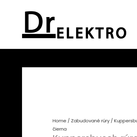
Home
/
Zabudované rúry
/ Kuppersbu
čierna