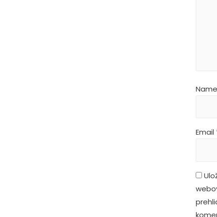
Nam
Email
Ulo
webov
prehl
komen