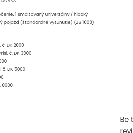
čenie, 1 smaltovaný univerzálny / hlboký
ický pojazd (štandardné vysunutie) (ZB 1003)
. č. DK 2000
ísl. č. DK 3000
4000
. č. DK 5000
00
DK 8000
Be t
rev