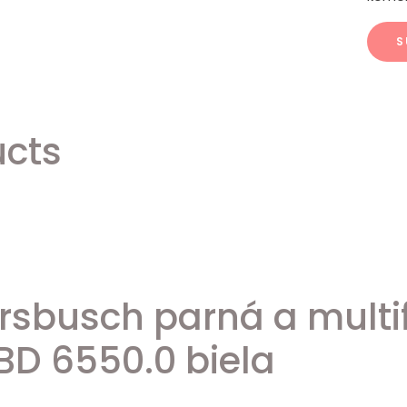
ucts
rsbusch parná a mult
BD 6550.0 biela