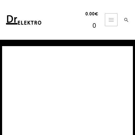
0.00
€
Hľa
MAIN
0
MENU