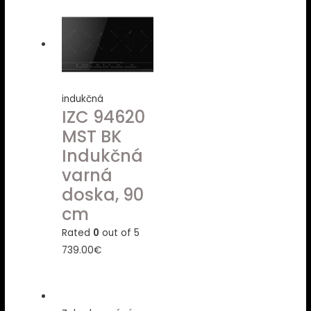
indukčná
IZC 94620
MST BK
Indukčná
varná
doska, 90
cm
Rated
0
out of 5
739.00
€