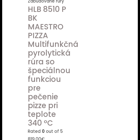
Zabudované rúry
HLB 8510 P
BK
MAESTRO
PIZZA
Multifunkčná
pyrolytická
rúra so
špeciálnou
funkciou
pre
pečenie
pizze pri
teplote
340 ºC
Rated
0
out of 5
819.00
€