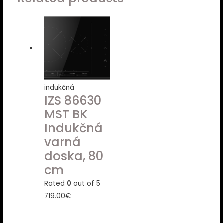
indukčná
IZS 86630
MST BK
Indukčná
varná
doska, 80
cm
Rated
0
out of 5
719.00
€