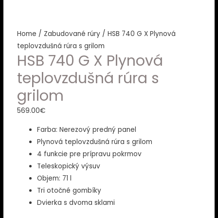
Home
/
Zabudované rúry
/ HSB 740 G X Plynová
teplovzdušná rúra s grilom
HSB 740 G X Plynová
teplovzdušná rúra s
grilom
569.00
€
Farba: Nerezový predný panel
Plynová teplovzdušná rúra s grilom
4 funkcie pre prípravu pokrmov
Teleskopický výsuv
Objem: 71 l
Tri otočné gombíky
Dvierka s dvoma sklami