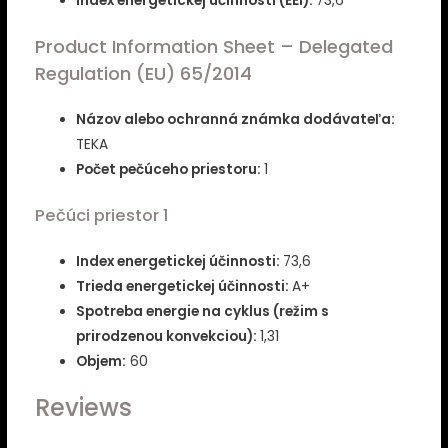
Index energetickej účinnosti (EEI):
73,6
Product Information Sheet – Delegated
Regulation (EU) 65/2014
Názov alebo ochranná známka dodávateľa:
TEKA
Počet pečúceho priestoru:
1
Pečúci priestor 1
Index energetickej účinnosti:
73,6
Trieda energetickej účinnosti:
A+
Spotreba energie na cyklus (režim s
prirodzenou konvekciou):
1,31
Objem:
60
Reviews