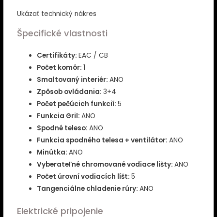
Ukázať technický nákres
Špecifické vlastnosti
Certifikáty:
EAC / CB
Počet komôr:
1
Smaltovaný interiér:
ANO
Zpôsob ovládania:
3+4
Počet pečúcich funkcií:
5
Funkcia Gril:
ANO
Spodné teleso:
ANO
Funkcia spodného telesa + ventilátor:
ANO
Minútka:
ANO
Vyberateľné chromované vodiace lišty:
ANO
Počet úrovní vodiacích líšt:
5
Tangenciálne chladenie rúry:
ANO
Elektrické pripojenie