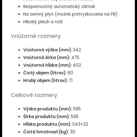
Bezpečnostný automatický zámok
Na zemný plyn (možné pretryskovanie na PB)
Hlboký plech a rošt
Vnútorné rozmery
Vnútorná výška (mm):
342
Vnútorná šírka (mm):
475
Vnútorná hĺbka (mm):
402
Čistý objem (litrov):
60
Hrubý objem (litrov):
71
Celkové rozmery
Výška produktu (mm):
595
Šírka produktu (mm):
595
Hĺbka produktu (mm):
543+22
Čistá hmotnosť (kg):
30