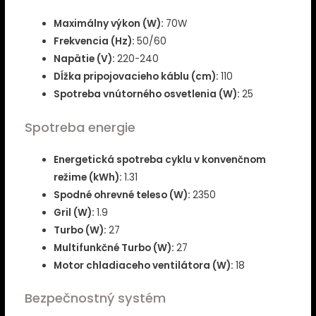
Maximálny výkon (W):
70W
Frekvencia (Hz):
50/60
Napätie (V):
220-240
Dĺžka pripojovacieho káblu (cm):
110
Spotreba vnútorného osvetlenia (W):
25
Spotreba energie
Energetická spotreba cyklu v konvenčnom
režime (kWh):
1.31
Spodné ohrevné teleso (W):
2350
Gril (W):
1.9
Turbo (W):
27
Multifunkčné Turbo (W):
27
Motor chladiaceho ventilátora (W):
18
Bezpečnostný systém