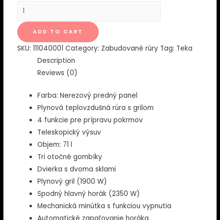
HSB
740
G
ADD TO CART
X
SKU:
111040001
Category:
Zabudované rúry
Tag:
Teka
Plynová
Description
teplovzdušná
Reviews (0)
rúra
s
Farba: Nerezový predný panel
grilom
Plynová teplovzdušná rúra s grilom
quantity
4 funkcie pre prípravu pokrmov
Teleskopický výsuv
Objem: 71 l
Tri otočné gombíky
Dvierka s dvoma sklami
Plynový gril (1900 W)
Spodný hlavný horák (2350 W)
Mechanická minútka s funkciou vypnutia
Automatické zapaľovanie horáka