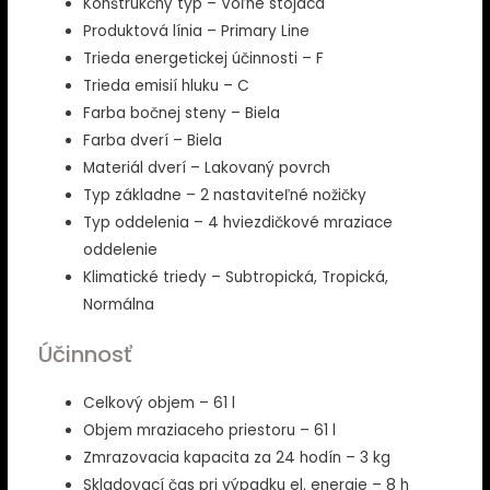
Konštrukčný typ – Voľne stojaca
Produktová línia – Primary Line
Trieda energetickej účinnosti – F
Trieda emisií hluku – C
Farba bočnej steny – Biela
Farba dverí – Biela
Materiál dverí – Lakovaný povrch
Typ základne – 2 nastaviteľné nožičky
Typ oddelenia – 4 hviezdičkové mraziace
oddelenie
Klimatické triedy – Subtropická, Tropická,
Normálna
Účinnosť
Celkový objem – 61 l
Objem mraziaceho priestoru – 61 l
Zmrazovacia kapacita za 24 hodín – 3 kg
Skladovací čas pri výpadku el. energie – 8 h