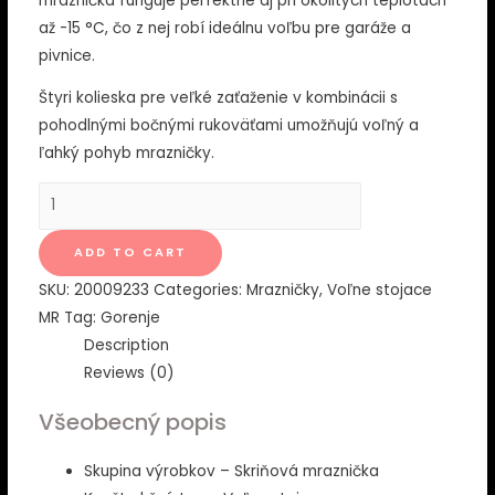
mraznička funguje perfektne aj pri okolitých teplotách
až -15 °C, čo z nej robí ideálnu voľbu pre garáže a
pivnice.
Štyri kolieska pre veľké zaťaženie v kombinácii s
pohodlnými bočnými rukoväťami umožňujú voľný a
ľahký pohyb mrazničky.
F39FPW4
Voľne
stojaca
ADD TO CART
mraznička
SKU:
20009233
Categories:
Mrazničky
,
Voľne stojace
quantity
MR
Tag:
Gorenje
Description
Reviews (0)
Všeobecný popis
Skupina výrobkov – Skriňová mraznička