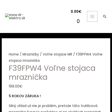
0.00
€
Hľa
MAIN
0
MENU
Home
/
Mrazničky
/
Voľne stojace MR
/ F39FPW4 Voľne
stojaca mraznička
F39FPW4 Voľne stojaca
mraznička
199.00
€
5 ROKOV ZÁRUKA !
Silný chlad už nie je problém, pretože táto truhlicová