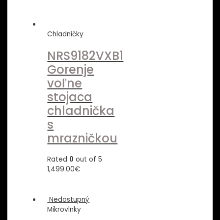
Chladničky
NRS9182VXB1
Gorenje
voľne
stojaca
chladnička
s
mrazničkou
Rated
0
out of 5
1,499.00
€
Nedostupný
Mikrovlnky