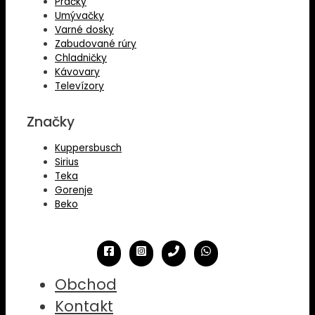
Práčky
Umývačky
Varné dosky
Zabudované rúry
Chladničky
Kávovary
Televízory
Značky
Kuppersbusch
Sirius
Teka
Gorenje
Beko
Obchod
Kontakt