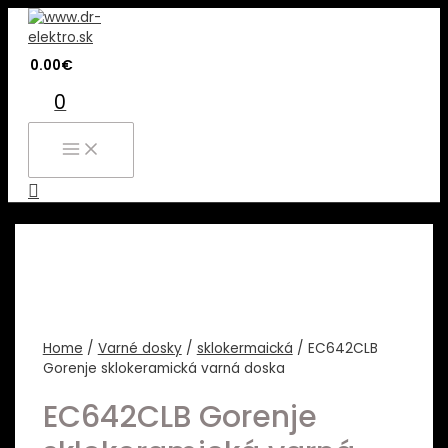
Preskočiť
na
obsah
0.00
€
0
MAIN
MENU
Hľadať
Home
/
Varné dosky
/
sklokermaická
/ EC642CLB
Gorenje sklokeramická varná doska
EC642CLB Gorenje