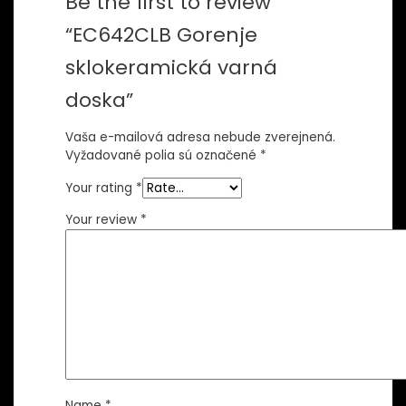
Be the first to review
“EC642CLB Gorenje
sklokeramická varná
doska”
Vaša e-mailová adresa nebude zverejnená.
Vyžadované polia sú označené
*
Your rating
*
Your review
*
Name
*