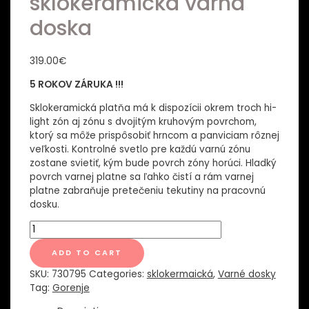
sklokeramická varná
doska
319.00
€
5 ROKOV ZÁRUKA !!!
Sklokeramická platňa má k dispozícii okrem troch hi-
light zón aj zónu s dvojitým kruhovým povrchom,
ktorý sa môže prispôsobiť hrncom a panviciam rôznej
veľkosti. Kontrolné svetlo pre každú varnú zónu
zostane svietiť, kým bude povrch zóny horúci. Hladký
povrch varnej platne sa ľahko čistí a rám varnej
platne zabraňuje pretečeniu tekutiny na pracovnú
dosku.
EC642CLB
Gorenje
sklokeramická
ADD TO CART
varná
SKU:
730795
Categories:
sklokermaická
,
Varné dosky
doska
Tag:
Gorenje
quantity