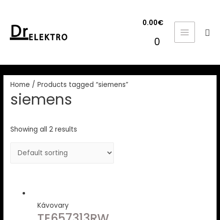
0.00
€
Hľa
MAIN
0
MENU
Home
/ Products tagged “siemens”
siemens
Showing all 2 results
Kávovary
TE657313RW